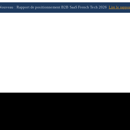
Nouveau : Rapport de positionnement B2B SaaS French Tech 2026
Lire le rappo