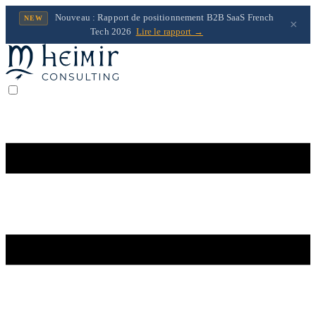
Nouveau : Rapport de positionnement B2B SaaS French
NEW
×
Tech 2026
Lire le rapport →